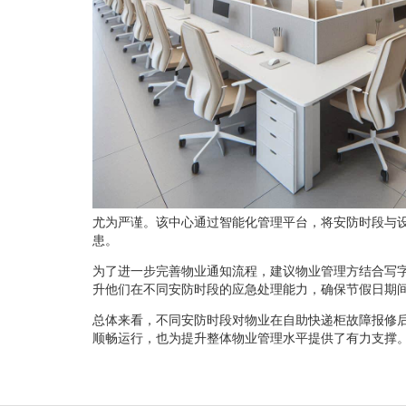
尤为严谨。该中心通过智能化管理平台，将安防时段与
患。
为了进一步完善物业通知流程，建议物业管理方结合写
升他们在不同安防时段的应急处理能力，确保节假日期
总体来看，不同安防时段对物业在自助快递柜故障报修
顺畅运行，也为提升整体物业管理水平提供了有力支撑