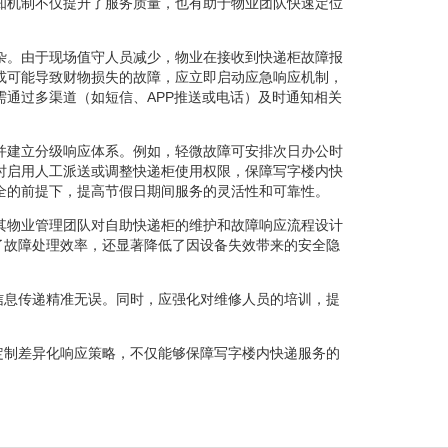
知机制不仅提升了服务质量，也有助于物业团队快速定位
杂。由于现场值守人员减少，物业在接收到快递柜故障报
或可能导致财物损失的故障，应立即启动应急响应机制，
通过多渠道（如短信、APP推送或电话）及时通知相关
并建立分级响应体系。例如，轻微故障可安排次日办公时
时启用人工派送或调整快递柜使用权限，保障写字楼内快
全的前提下，提高节假日期间服务的灵活性和可靠性。
其物业管理团队对自助快递柜的维护和故障响应流程设计
了故障处理效率，还显著降低了因设备失效带来的安全隐
信息传递精准无误。同时，应强化对维修人员的培训，提
定制差异化响应策略，不仅能够保障写字楼内快递服务的