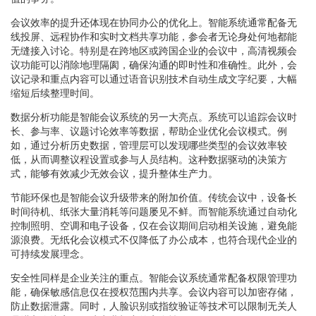
会议效率的提升还体现在协同办公的优化上。智能系统通常配备无
线投屏、远程协作和实时文档共享功能，参会者无论身处何地都能
无缝接入讨论。特别是在跨地区或跨国企业的会议中，高清视频会
议功能可以消除地理隔阂，确保沟通的即时性和准确性。此外，会
议记录和重点内容可以通过语音识别技术自动生成文字纪要，大幅
缩短后续整理时间。
数据分析功能是智能会议系统的另一大亮点。系统可以追踪会议时
长、参与率、议题讨论效率等数据，帮助企业优化会议模式。例
如，通过分析历史数据，管理层可以发现哪些类型的会议效率较
低，从而调整议程设置或参与人员结构。这种数据驱动的决策方
式，能够有效减少无效会议，提升整体生产力。
节能环保也是智能会议升级带来的附加价值。传统会议中，设备长
时间待机、纸张大量消耗等问题屡见不鲜。而智能系统通过自动化
控制照明、空调和电子设备，仅在会议期间启动相关设施，避免能
源浪费。无纸化会议模式不仅降低了办公成本，也符合现代企业的
可持续发展理念。
安全性同样是企业关注的重点。智能会议系统通常配备权限管理功
能，确保敏感信息仅在授权范围内共享。会议内容可以加密存储，
防止数据泄露。同时，人脸识别或指纹验证等技术可以限制无关人